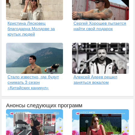
Кристина Лясковец
Сергей Хорошев пытается
благодарна Молдове за
найти свой подарок
крутых людей
Стало известно, где будут
Алексей Адеев решил
снимать 3 сезон
заняться вокалом
«Китайских каникул»
Анонсы следующих программ