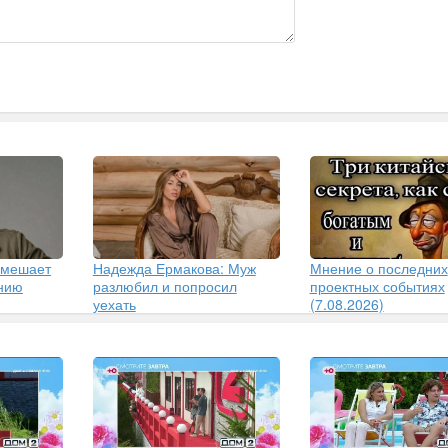
 мешает
Надежда Ермакова: Муж
Мнение о последних
ению
разлюбил и попросил
проектных событиях
уехать
(7.08.2026)