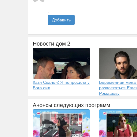
Добавить
Новости дом 2
Катя Скалон: Я попросила у
Беременная жена
Бога сил
развлекаться Евг
Ромашову
Анонсы следующих программ