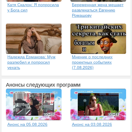
Катя Скалон: Я попросила
Беременная жена мешает
у Бога сил
развлекаться Евгению
Ромашову
Надежда Ермакова: Муж
Мнение о последних
разлюбил и попросил
проектных событиях
уехать
(7.08.2026)
Анонсы следующих программ
Анонс на 05.08.2026
Анонс на 03.08.2026