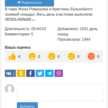
Подписаться
В паре Жени Ромашова и Кристины Бухынбалтэ
громкий скандал. Весь день участники выясняли
читать дальше ...
отношения, а вечером Евгений решил на время
переехать в мужскую спальню и взять паузу. Что на
Длительность: 00:44:02
Добавлено: 1931 день
это скажет Кристина? И смогут ли ребята помириться?
Комментарии: 0
назад
Смотри прямо сейчас в ночном эфире.
Просмотров: 1944
Ваша оценка
6
0
0
0
0
2
Добавить