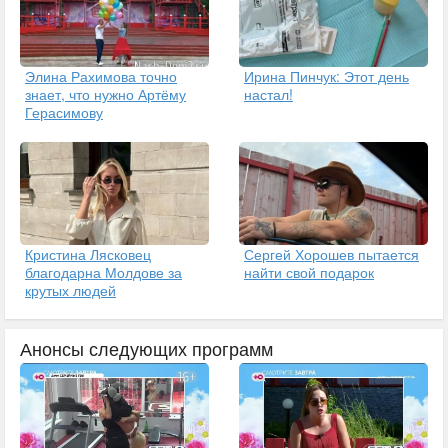
Элина Рахимова точно
Ирина Пинчук: Этот день
знает, что нужно Артёму
настал!
Герасимову
Кристина Лясковец
Сергей Хорошев пытается
благодарна Молдове за
найти свой подарок
крутых людей
Анонсы следующих программ