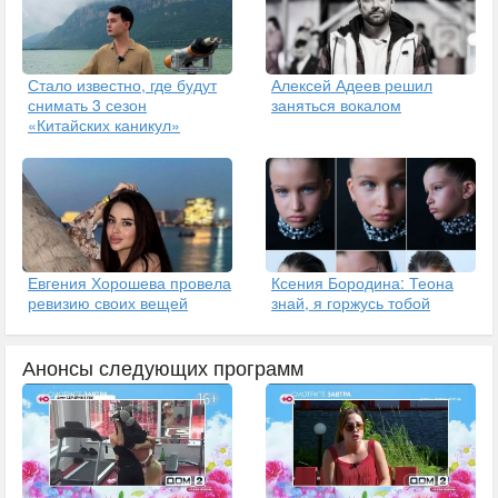
Стало известно, где будут
Алексей Адеев решил
снимать 3 сезон
заняться вокалом
«Китайских каникул»
Евгения Хорошева провела
Ксения Бородина: Теона
ревизию своих вещей
знай, я горжусь тобой
Анонсы следующих программ