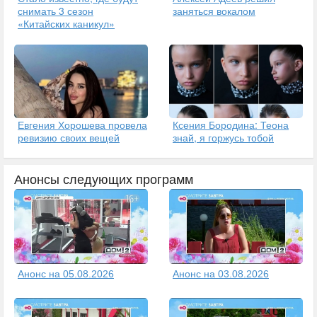
снимать 3 сезон
заняться вокалом
«Китайских каникул»
Евгения Хорошева провела
Ксения Бородина: Теона
ревизию своих вещей
знай, я горжусь тобой
Анонсы следующих программ
Анонс на 05.08.2026
Анонс на 03.08.2026