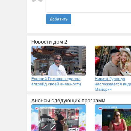
Добавить
Новости дом 2
Евгений Ромашов сделал
Никита Гуранда
апгрейд своей внешности
наслаждается вид
Майорки
Анонсы следующих программ