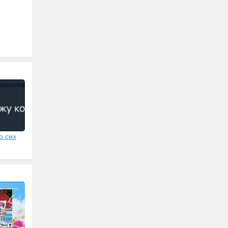
о сих