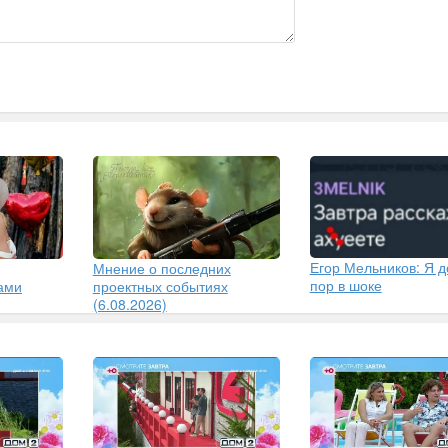
Егор Мельников: Я д
Мнение о последних
пор в шоке
ами
проектных событиях
(6.08.2026)