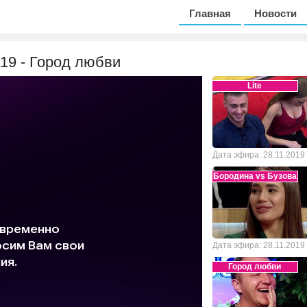
Главная
Новости
019 - Город любви
Lite
Дата эфира: 28.11.2019
Бородина vs Бузова
Дата эфира: 28.11.2019
Город любви