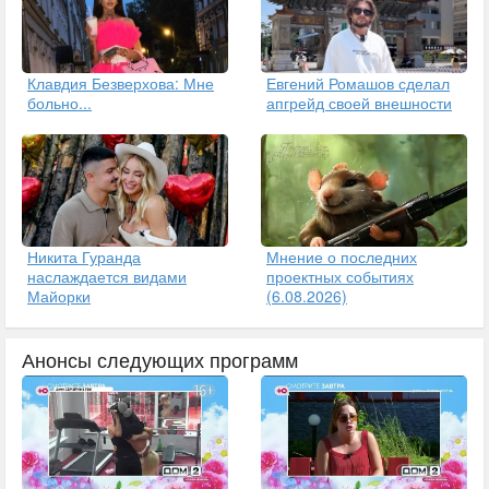
Клавдия Безверхова: Мне
Евгений Ромашов сделал
больно...
апгрейд своей внешности
Никита Гуранда
Мнение о последних
наслаждается видами
проектных событиях
Майорки
(6.08.2026)
Анонсы следующих программ