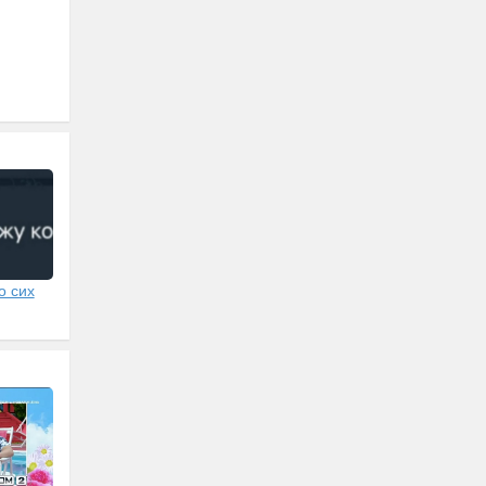
о сих