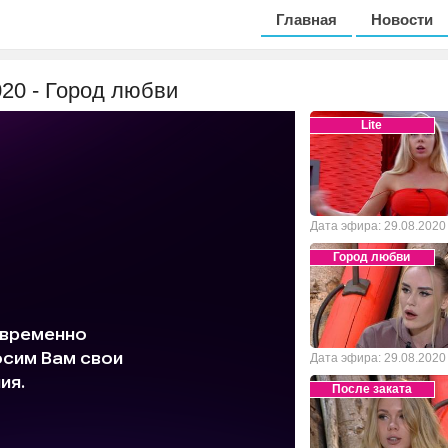
Главная
Новости
020 - Город любви
Lite
Дата эфира: 29.08.2020
Город любви
Дата эфира: 29.08.2020
После заката