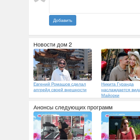
Добавить
Новости дом 2
Евгений Ромашов сделал
Никита Гуранда
апгрейд своей внешности
наслаждается вид
Майорки
Анонсы следующих программ