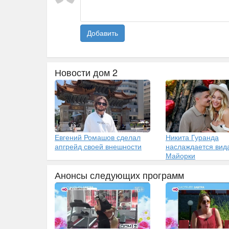
Добавить
Новости дом 2
Евгений Ромашов сделал
Никита Гуранда
апгрейд своей внешности
наслаждается вид
Майорки
Анонсы следующих программ