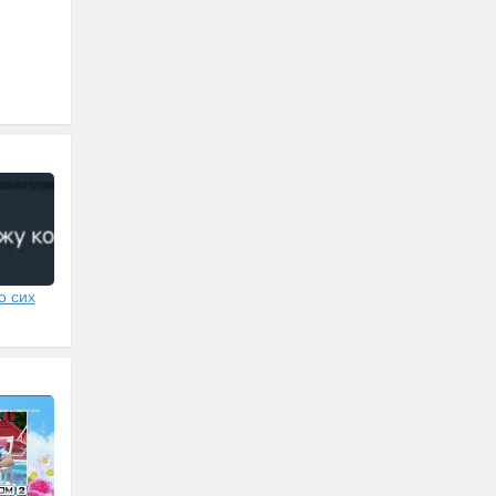
о сих