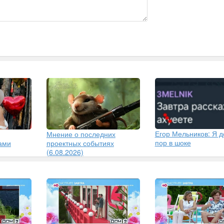
Егор Мельников: Я д
Мнение о последних
пор в шоке
ами
проектных событиях
(6.08.2026)