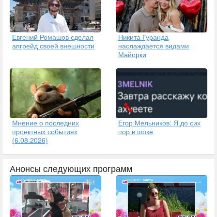
Евгений Ромашов сделал
Никита Гуранда
апгрейд своей внешности
наслаждается видами
Майорки
Егор Мельников: Я до сих
Мнение о последних
пор в шоке
проектных событиях
(6.08.2026)
Анонсы следующих программ