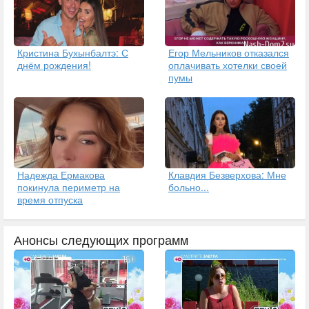
Кристина Бухынбалтэ: С
Егор Мельников отказался
днём рождения!
оплачивать хотелки своей
пумы
Надежда Ермакова
Клавдия Безверхова: Мне
покинула периметр на
больно...
время отпуска
Анонсы следующих программ