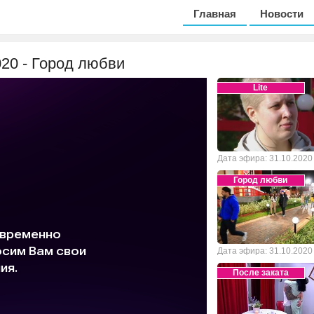
Главная
Новости
020 - Город любви
Lite
Дата эфира: 31.10.2020
Город любви
Дата эфира: 31.10.2020
После заката