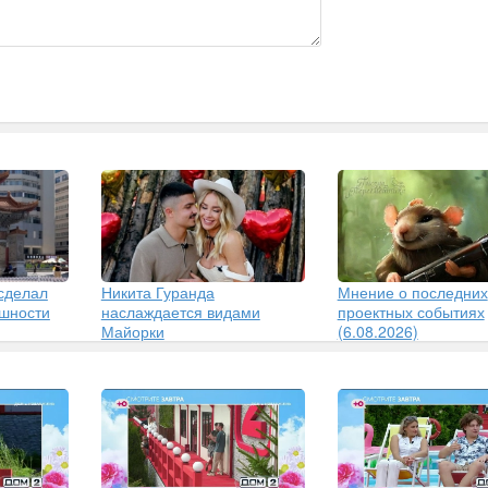
сделал
Никита Гуранда
Мнение о последних
ешности
наслаждается видами
проектных событиях
Майорки
(6.08.2026)