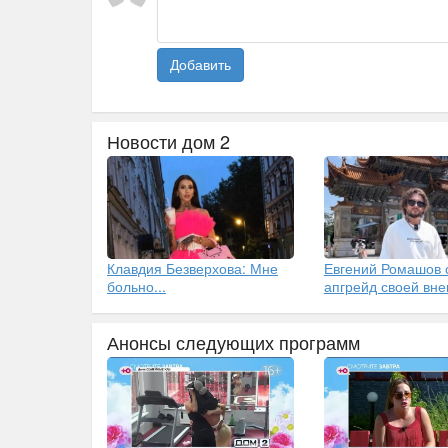
Добавить
Новости дом 2
Клавдия Безверхова: Мне
Евгений Ромашов 
больно...
апгрейд своей вн
Анонсы следующих программ