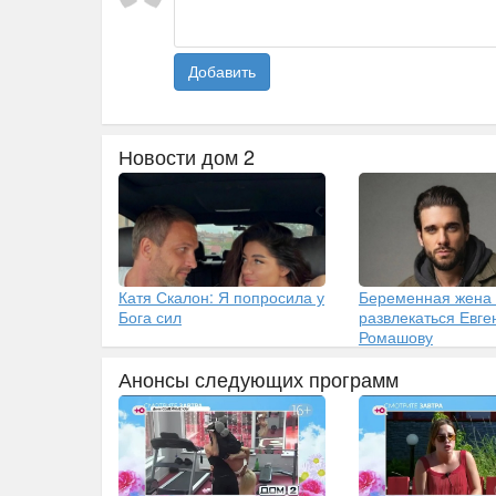
Добавить
Новости дом 2
Катя Скалон: Я попросила у
Беременная жена
Бога сил
развлекаться Евг
Ромашову
Анонсы следующих программ