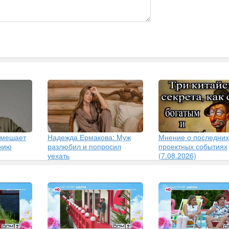
 мешает
Надежда Ермакова: Муж
Мнение о последних
ению
разлюбил и попросил
проектных событиях
уехать
(7.08.2026)