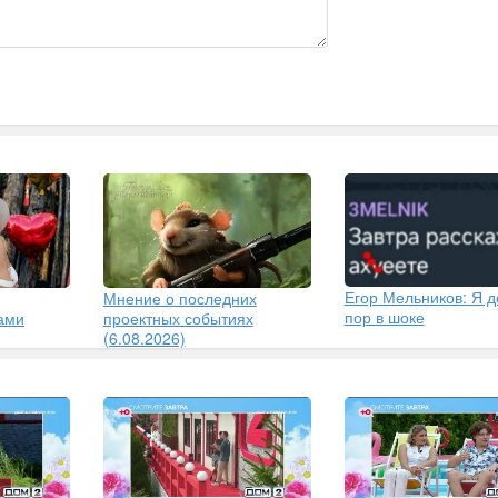
Егор Мельников: Я д
Мнение о последних
пор в шоке
ами
проектных событиях
(6.08.2026)