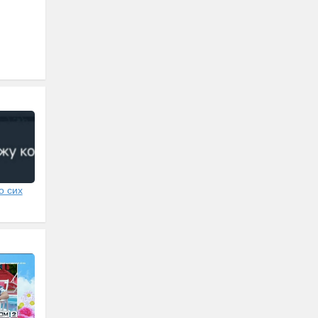
о сих