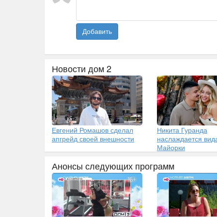
Добавить
Новости дом 2
Евгений Ромашов сделал
Никита Гуранда
апгрейд своей внешности
наслаждается вид
Майорки
Анонсы следующих программ