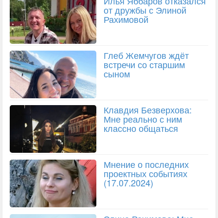
Илья Яббаров отказался
от дружбы с Элиной
Рахимовой
Глеб Жемчугов ждёт
встречи со старшим
сыном
Клавдия Безверхова:
Мне реально с ним
классно общаться
Мнение о последних
проектных событиях
(17.07.2024)