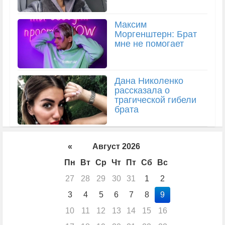
Максим
Моргенштерн: Брат
мне не помогает
Дана Николенко
рассказала о
трагической гибели
брата
«
Август 2026
Пн
Вт
Ср
Чт
Пт
Сб
Вс
27
28
29
30
31
1
2
3
4
5
6
7
8
9
10
11
12
13
14
15
16