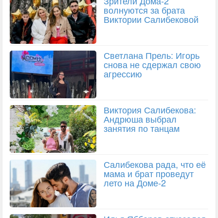
Зрители Дома-2
волнуются за брата
Виктории Салибековой
Светлана Прель: Игорь
снова не сдержал свою
агрессию
Виктория Салибекова:
Андрюша выбрал
занятия по танцам
Салибекова рада, что её
мама и брат проведут
лето на Доме-2